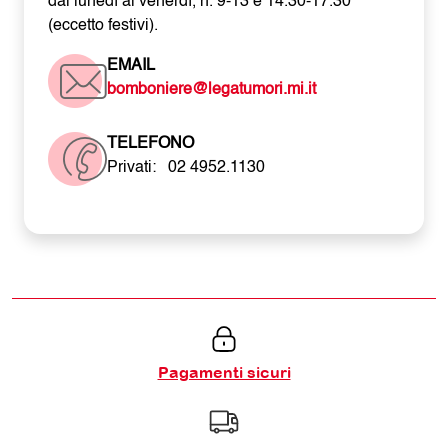
dal lunedì al venerdì, h. 9-13 e 14.30-17.30
(eccetto festivi).
EMAIL
bomboniere@legatumori.mi.it
TELEFONO
Privati:
02 4952.1130
Pagamenti sicuri