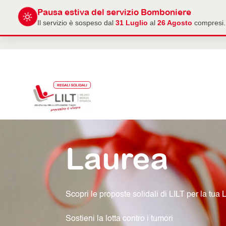
Pausa estiva del servizio Bomboniere
Il servizio è sospeso dal
31 Luglio
al
26 Agosto
compresi. 
Laurea
Scopri le proposte solidali di LILT per la tua 
Sostieni la lotta contro i tumori