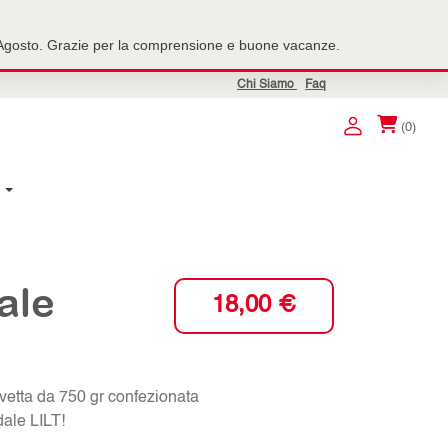
7 Agosto. Grazie per la comprensione e buone vacanze.
Chi Siamo
Faq
(0)
ale
18,00
€
etta da 750 gr confezionata
dale LILT!