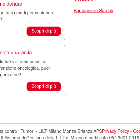
me donare
Bomboniere Solidali
ri tutti i modi per sostenere
!
Scopri di più
nota una visita
le tue visite ed esami di
venzione oncologica, puoi
lgerti a noi!
Scopri di più
tta contro i Tumori - LILT Milano Monza Brianza APS
Privacy Policy
-
Coo
Il Sistema di Gestione della LILT di Milano è certificato ISO 9001:2015