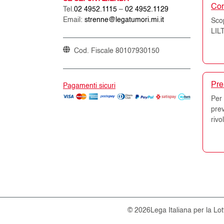
Co
Tel.
02 4952.1115
–
02 4952.1129
Email:
strenne@legatumori.mi.it
Scop
LILT
Cod. Fiscale 80107930150
Pre
Pagamenti sicuri
Per 
pre
rivo
© 2026
Lega Italiana per la Lo