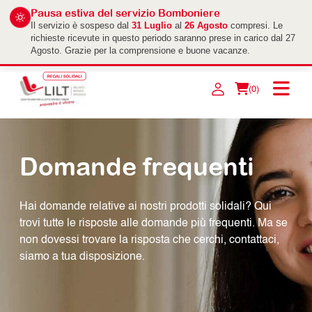
Pausa estiva del servizio Bomboniere
Il servizio è sospeso dal
31 Luglio
al
26 Agosto
compresi. Le
richieste ricevute in questo periodo saranno prese in carico dal 27
Agosto. Grazie per la comprensione e buone vacanze.
(0)
Domande frequenti
Hai domande relative ai nostri prodotti solidali? Qui
trovi tutte le risposte alle domande più frequenti. Ma se
non dovessi trovare la risposta che cerchi, contattaci,
siamo a tua disposizione.