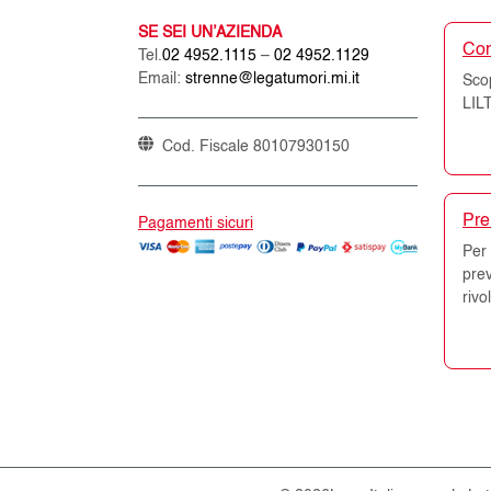
SE SEI UN’AZIENDA
Co
Tel.
02 4952.1115
–
02 4952.1129
Email:
strenne@legatumori.mi.it
Scop
LILT
Cod. Fiscale 80107930150
Pre
Pagamenti sicuri
Per 
pre
rivo