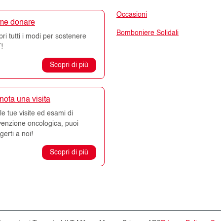
Occasioni
me donare
Bomboniere Solidali
ri tutti i modi per sostenere
!
Scopri di più
nota una visita
le tue visite ed esami di
venzione oncologica, puoi
lgerti a noi!
Scopri di più