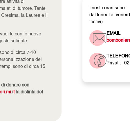
re attività di
I nostri orari sono:
malati di tumore. Tante
dal lunedì al venerd
 Cresima, la Laurea e il
festivi).
EMAIL
vuoi tu con le nuove
bomboniere
esto solidale.
sono di circa 7-10
TELEFON
 personalizzazione dei
Privati:
02
 tempi sono di circa 15
i di donare con
i.mi.it
la distinta del