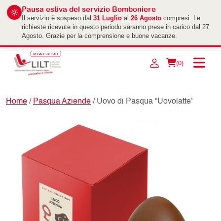
Pausa estiva del servizio Bomboniere
Il servizio è sospeso dal
31 Luglio
al
26 Agosto
compresi. Le
richieste ricevute in questo periodo saranno prese in carico dal 27
Agosto. Grazie per la comprensione e buone vacanze.
(0)
Home
/
Pasqua Aziende
/ Uovo di Pasqua “Uovolatte”