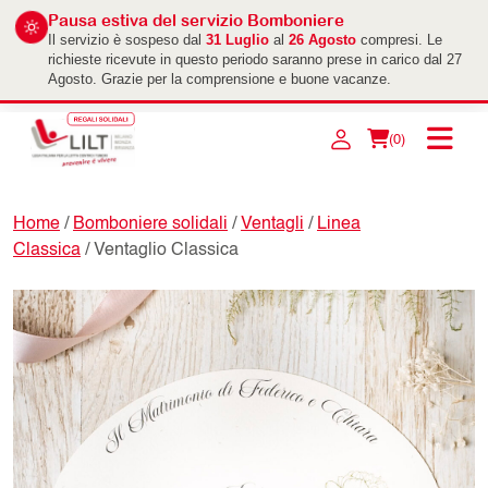
Pausa estiva del servizio Bomboniere
Il servizio è sospeso dal
31 Luglio
al
26 Agosto
compresi. Le
richieste ricevute in questo periodo saranno prese in carico dal 27
Agosto. Grazie per la comprensione e buone vacanze.
(0)
Home
/
Bomboniere solidali
/
Ventagli
/
Linea
Classica
/ Ventaglio Classica